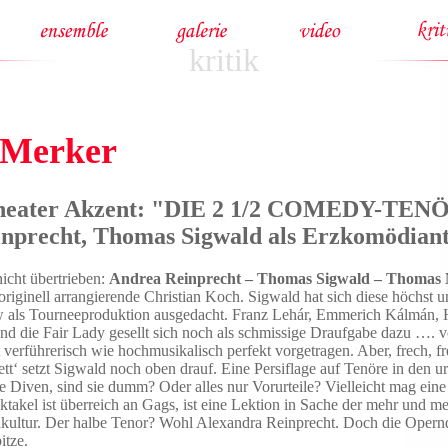
kritik
 Merker
 Theater Akzent: "DIE 2 1/2 COMEDY-TEN
nprecht, Thomas Sigwald als Erzkomödian
icht übertrieben:
Andrea Reinprecht – Thomas Sigwald – Thomas
r originell arrangierende Christian Koch. Sigwald hat sich diese höchst 
als Tourneeproduktion ausgedacht. Franz Lehár, Emmerich Kálmán,
 und die Fair Lady gesellt sich noch als schmissige Draufgabe dazu ….
 verführerisch wie hochmusikalisch perfekt vorgetragen. Aber, frech, f
t‘ setzt Sigwald noch oben drauf. Eine Persiflage auf Tenöre in den ur
ie Diven, sind sie dumm? Oder alles nur Vorurteile? Vielleicht mag ein
ektakel ist überreich an Gags, ist eine Lektion in Sache der mehr und 
kultur. Der halbe Tenor? Wohl Alexandra Reinprecht. Doch die Opernd
itze.