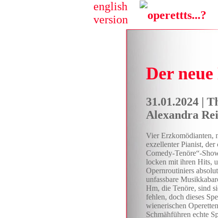
english
version
Der neue
31.01.2024 |
Alexandra Rei
Vier Erzkomödianten, n
exzellenter Pianist, de
Comedy-Tenöre“-Show 
locken mit ihren Hits,
Opernroutiniers absolut
unfassbare Musikkabaret
Hm, die Tenöre, sind s
fehlen, doch dieses Sp
wienerischen Operetten
Schmähführen echte Sp