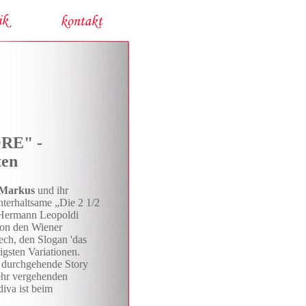
ÖRE" -
ten
 Markus
und ihr
unterhaltsame „Die 2 1/2
 Hermann Leopoldi
 von den Wiener
rech, den Slogan 'das
igsten Variationen.
e durchgehende Story
mehr vergehenden
iva ist beim