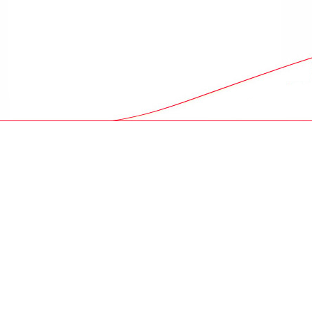
omas Sigwald lockt: "Auf zu
euerwerk!" ab 13.1.2024
euilleton
d lockt: "Auf zu einem Comedy Feuerwerk!"