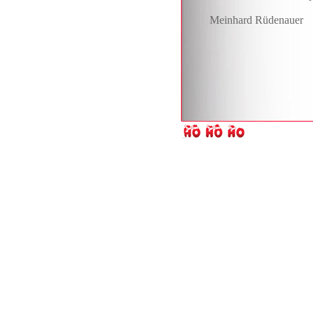
Meinhard Rüdenauer
Tenor Th
Comedy F
09.01.2024 | F
Tenor Thomas Sigwal